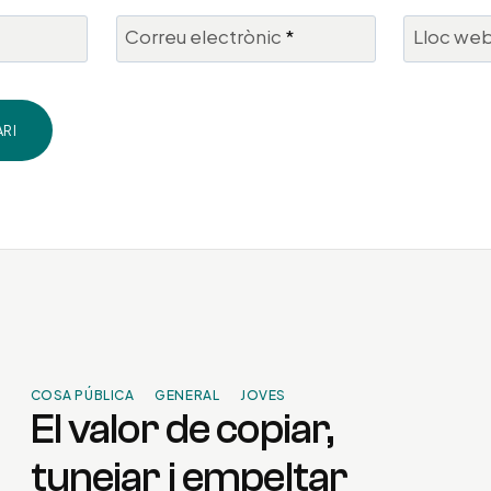
Correu electrònic
*
Lloc we
COSA PÚBLICA
GENERAL
JOVES
El valor de copiar,
tunejar i empeltar