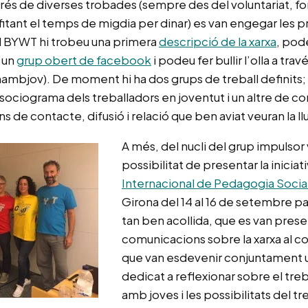
és de diverses trobades (sempre des del voluntariat, for
itant el temps de migdia per dinar) es van engegar les p
l BYWT hi trobeu una primera
descripció de la xarxa
, pod
d’un
grup obert de facebook
i podeu fer bullir l’olla a tr
mbjov). De moment hi ha dos grups de treball definits; 
 sociograma dels treballadors en joventut i un altre de c
 de contacte, difusió i relació que ben aviat veuran la ll
A més, del nucli del grup impulsor v
possibilitat de presentar la iniciat
Internacional de Pedagogia Socia
Girona del 14 al 16 de setembre pas
tan ben acollida, que es van prese
comunicacions sobre la xarxa al 
que van esdevenir conjuntament u
dedicat a reflexionar sobre el treba
amb joves i les possibilitats del tr