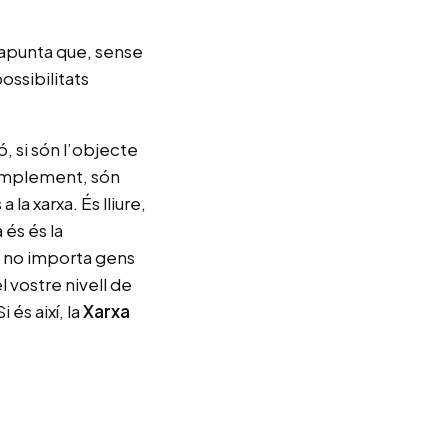
t apunta que, sense
ossibilitats
ió, si són l’objecte
 simplement, són
a xarxa. És lliure,
 és és la
u, no importa gens
l vostre nivell de
 és així, la
Xarxa