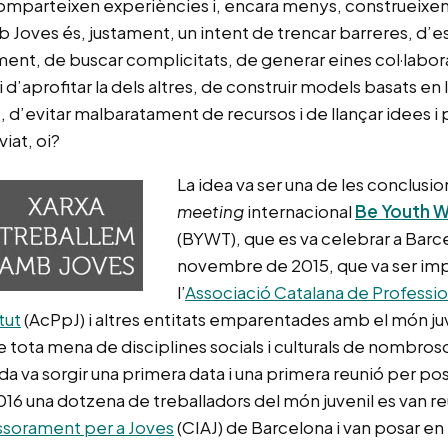
comparteixen experiències i, encara menys, construeixen 
 Joves és, justament, un intent de trencar barreres, d’
nt, de buscar complicitats, de generar eines col·laborat
 d’aprofitar la dels altres, de construir models basats en 
t, d’evitar malbaratament de recursos i de llançar idees i
viat, oi?
La idea va ser una de les conclusio
meeting
internacional
Be Youth 
(BYWT), que es va celebrar a Barc
novembre de 2015, que va ser imp
l’
Associació Catalana de Professio
tut
(AcPpJ) i altres entitats emparentades amb el món juve
e tota mena de disciplines socials i culturals de nombro
a va sorgir una primera data i una primera reunió per pos
016 una dotzena de treballadors del món juvenil es van re
essorament per a Joves
(CIAJ) de Barcelona i van posar en