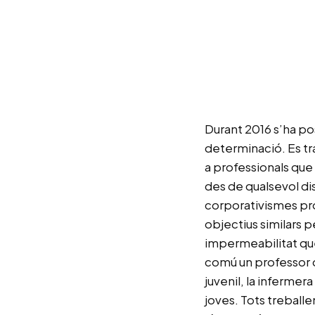
Durant 2016 s’ha p
determinació. Es tr
a professionals que 
des de qualsevol dis
corporativismes pro
objectius similars 
impermeabilitat que
comú un professor d
juvenil, la inferme
joves. Tots treball