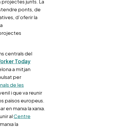
projectes junts. La
estendre ponts, de
ives, d’oferir la
la
 projectes
ns centrals del
Worker Today
elona a mitjan
ulsat per
nals de les
nil i que va reunir
sos països europeus.
ar en marxa la xarxa.
unir al
Centre
 marxa la