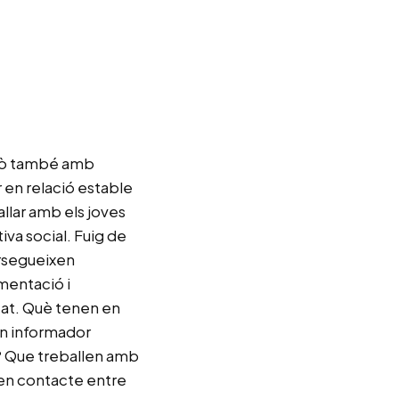
erò també amb
r en relació estable
allar amb els joves
iva social. Fuig de
ersegueixen
mentació i
tat. Què tenen en
un informador
a? Que treballen amb
 en contacte entre