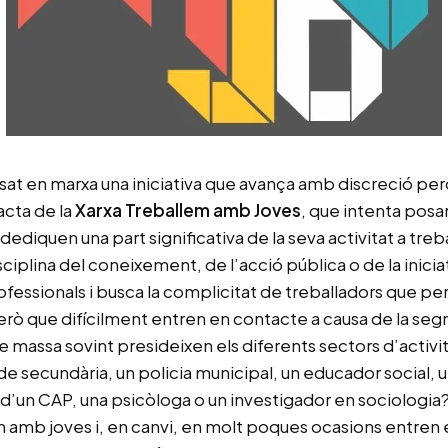
osat en marxa una iniciativa que avança amb discreció p
acta de la
Xarxa Treballem amb Joves
, que intenta posa
dediquen una part significativa de la seva activitat a treb
ciplina del coneixement, de l’acció pública o de la iniciat
fessionals i busca la complicitat de treballadors que p
però que difícilment entren en contacte a causa de la seg
 massa sovint presideixen els diferents sectors d’activi
e secundària, un policia municipal, un educador social, 
ra d’un CAP, una psicòloga o un investigador en sociologi
en amb joves i, en canvi, en molt poques ocasions entren