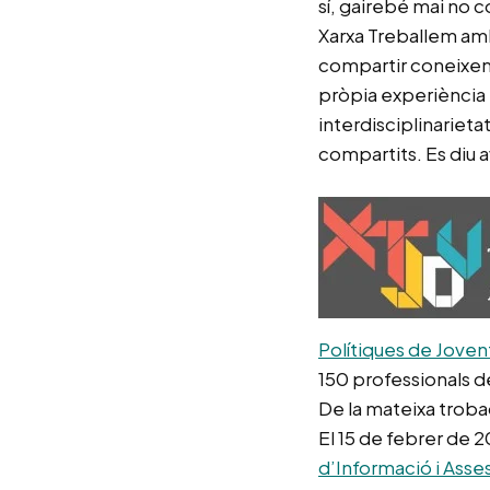
sí, gairebé mai no 
Xarxa Treballem amb
compartir coneixeme
pròpia experiència i
interdisciplinarieta
compartits. Es diu a
Polítiques de Joven
150 professionals d
De la mateixa trobad
El 15 de febrer de 2
d’Informació i Ass