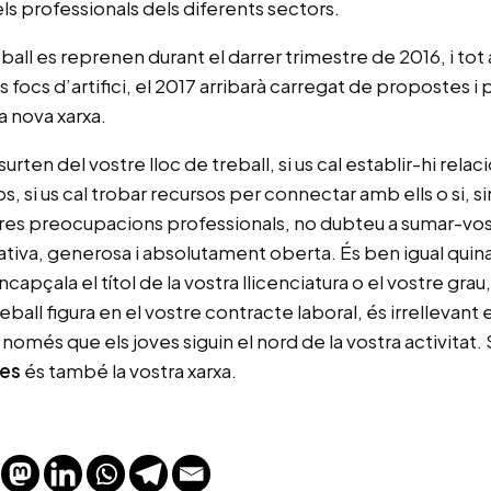
els professionals dels diferents sectors.
ball es reprenen durant el darrer trimestre de 2016, i to
 focs d’artifici, el 2017 arribarà carregat de propostes i p
a nova xarxa.
 surten del vostre lloc de treball, si us cal establir-hi relac
s, si us cal trobar recursos per connectar amb ells o si,
es preocupacions professionals, no dubteu a sumar-vos a l
orativa, generosa i absolutament oberta. És ben igual quina
pçala el títol de la vostra llicenciatura o el vostre gra
eball figura en el vostre contracte laboral, és irrellevant e
només que els joves siguin el nord de la vostra activitat. Si
ves
és també la vostra xarxa.