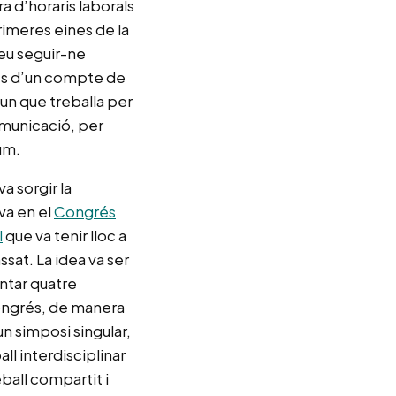
a d’horaris laborals
rimeres eines de la
eu seguir-ne
avés d’un compte de
un que treballa per
omunicació, per
um.
a sorgir la
iva en el
Congrés
l
que va tenir lloc a
sat. La idea va ser
ntar quatre
congrés, de manera
n simposi singular,
ll interdisciplinar
eball compartit i