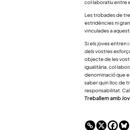
col·laboratiu entre 
Les trobades de tre
estridències ni grans
vinculades a aquest
Si els joves entren i
dels vostres esforço
objecte de les vostr
igualitària, col·lab
denominació que enca
saber quin lloc de tr
responsabilitat. Cal 
Treballem amb Jo