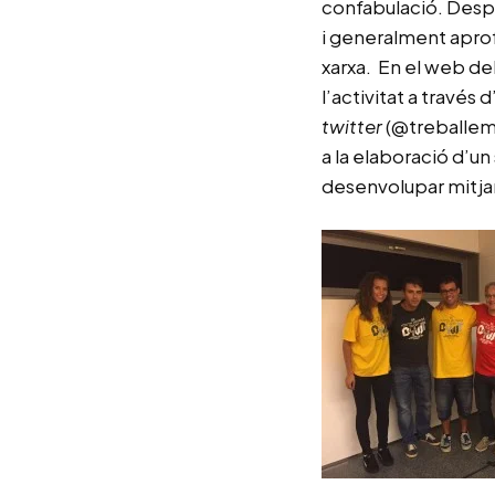
confabulació. Despr
i generalment aprof
xarxa. En el web de
l’activitat a través 
twitter
(@treballema
a la elaboració d’un
desenvolupar mitjans