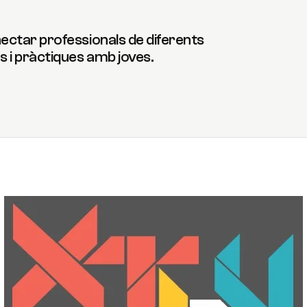
ctar professionals de diferents
 i pràctiques amb joves.