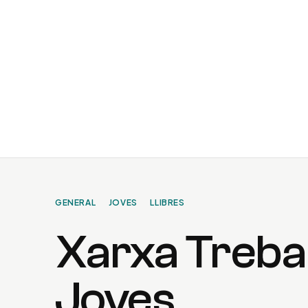
Vés
al
contingut
GENERAL
JOVES
LLIBRES
Xarxa Treba
Joves