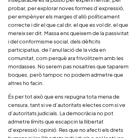
probar, per explorar noves formes d’expressió,
per empènyer els marges d’allò políticament
correcte i dir el que cal dir, el que es vol dir, el que
mereix ser dit. Massa ens queixem de la passivitat
i del conformisme social, dels dèficits
participatius, de l’anul·lació de la vida en
comunitat, com perquè ara frivolitzem amb les
mordasses. No serem pas nosaltres que taparem
boques, però tampoc no podem admetre que
altres ho facin.
És per tot això que ens repugna tota mena de
censura, tant si ve d’autoritats electes com si ve
d’autoritats judicials. La democràcia no pot
admetre límits que escapcin la llibertat
d’expressió i opinió. Res que no afecti els drets