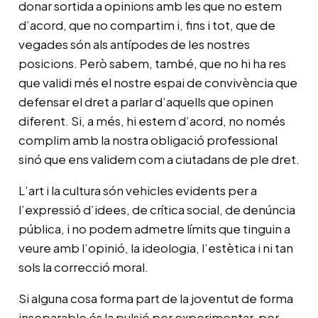
donar sortida a opinions amb les que no estem
d’acord, que no compartim i, fins i tot, que de
vegades són als antípodes de les nostres
posicions. Però sabem, també, que no hi ha res
que validi més el nostre espai de convivència que
defensar el dret a parlar d’aquells que opinen
diferent. Si, a més, hi estem d’acord, no només
complim amb la nostra obligació professional
sinó que ens validem com a ciutadans de ple dret.
L’art i la cultura són vehicles evidents per a
l’expressió d’idees, de crítica social, de denúncia
pública, i no podem admetre límits que tinguin a
veure amb l’opinió, la ideologia, l’estètica i ni tan
sols la correcció moral.
Si alguna cosa forma part de la joventut de forma
inseparable és la pulsió per experimentar, per