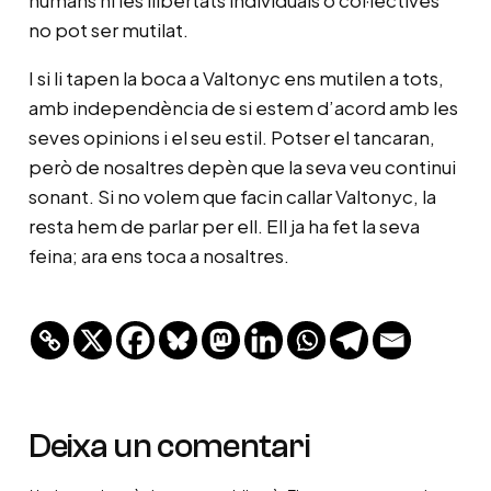
humans ni les llibertats individuals o col·lectives
no pot ser mutilat.
I si li tapen la boca a Valtonyc ens mutilen a tots,
amb independència de si estem d’acord amb les
seves opinions i el seu estil. Potser el tancaran,
però de nosaltres depèn que la seva veu continui
sonant. Si no volem que facin callar Valtonyc, la
resta hem de parlar per ell. Ell ja ha fet la seva
feina; ara ens toca a nosaltres.
Deixa un comentari