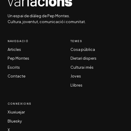
Un espai de diàleg de Pep Montes.
Cultura, joventut, comunicació i comunitat.
NAVEGACIÓ
TEMES
Articles
Cosa pública
Pep Montes
Dietari dispers
Escrits
Cultura i més
Contacte
Joves
Llibres
CONNEXIONS
Xiuxiuejar
Bluesky
X