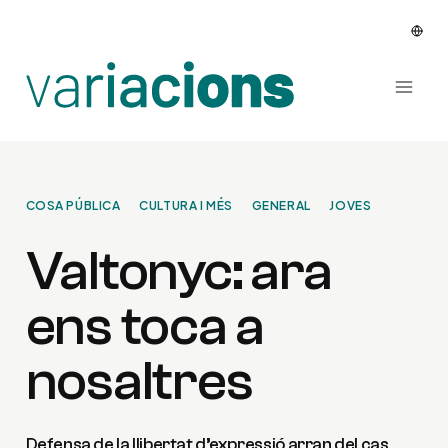
Vés
al
contingut
COSA PÚBLICA
CULTURA I MÉS
GENERAL
JOVES
Valtonyc: ara
ens toca a
nosaltres
Defensa de la llibertat d’expressió arran del cas