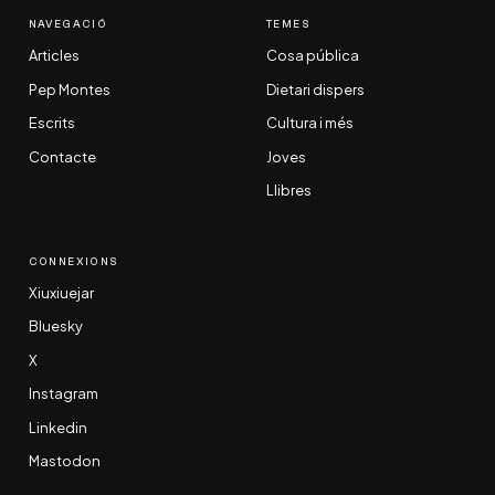
NAVEGACIÓ
TEMES
Articles
Cosa pública
Pep Montes
Dietari dispers
Escrits
Cultura i més
Contacte
Joves
Llibres
CONNEXIONS
Xiuxiuejar
Bluesky
X
Instagram
Linkedin
Mastodon