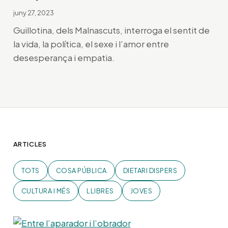
juny 27, 2023
Guillotina, dels Malnascuts, interroga el sentit de
la vida, la política, el sexe i l’amor entre
desesperança i empatia.
ARTICLES
TOTS
COSA PÚBLICA
DIETARI DISPERS
CULTURA I MÉS
LLIBRES
JOVES