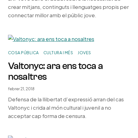
crear mitjans, continguts i llenguatges propis per
connectar millor amb el públic jove.
COSA PÚBLICA
CULTURA I MÉS
JOVES
Valtonyc: ara ens toca a
nosaltres
febrer 21, 2018
Defensa de la llibertat d’expressió arran del cas
Valtonyc i crida al món cultural i juvenil a no
acceptar cap forma de censura.