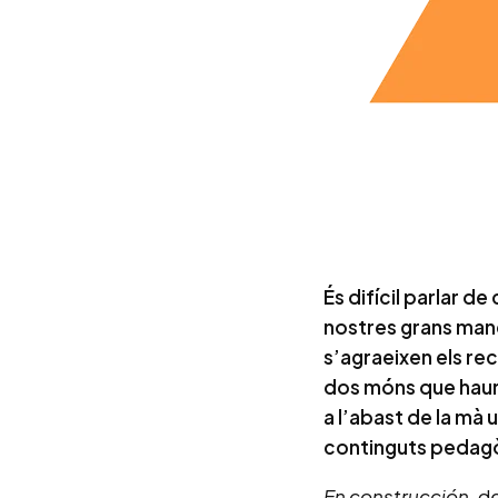
És difícil parlar 
nostres grans manc
s’agraeixen els re
dos móns que hauri
a l’abast de la mà 
continguts pedagò
En construcción
, d