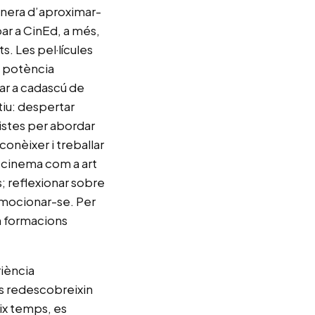
anera d’aproximar-
par a CinEd, a més,
s. Les pel·lícules
, potència
nar a cadascú de
tiu: despertar
pistes per abordar
conèixer i treballar
l cinema com a art
s; reflexionar sobre
 emocionar-se. Per
en formacions
riència
s redescobreixin
eix temps, es