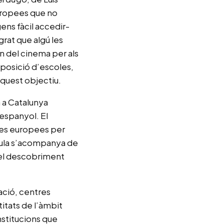
europees que no
ens fàcil accedir-
grat que algú les
ón del cinema per als
isposició d’escoles,
quest objectiu.
 a Catalunya
 espanyol. El
ules europees per
ícula s’acompanya de
pel descobriment
cació, centres
titats de l’àmbit
nstitucions que