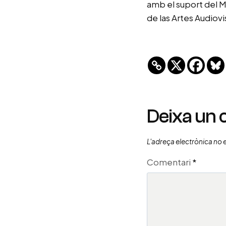
amb el suport del M
de las Artes Audiovi
Deixa un
L'adreça electrònica no 
Comentari
*