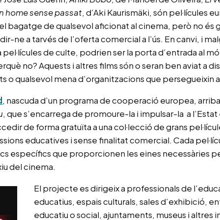
n home sense passat
, d’Aki Kaurismäki, són pel·lícules 
 el bagatge de qualsevol aficionat al cinema, però no és g
ir-ne a tarvés de l’oferta comercial a l’ús. En canvi, i mal
 pel·lícules de culte, podrien ser la porta d’entrada al m
 Perquè no? Aquests i altres films són o seran ben aviat a d
ts o qualsevol mena d’organitzacions que persegueixin a
d
, nascuda d’un programa de cooperació europea, arriba
u
, que s’encarrega de promoure-la i impulsar-la a l’Estat
edir de forma gratuïta a una col·lecció de grans pel·líc
ssions educatives i sense finalitat comercial. Cada pel·l
cs específics que proporcionen les eines necessàries 
exiu del cinema.
El projecte es dirigeix a professionals de l’edu
educatius, espais culturals, sales d’exhibició, en
educatiu o social, ajuntaments, museus i altres i