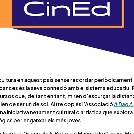
de cultura en aquest país sense recordar periòdicament
ances és la seva connexió amb el sistema educatiu. P
cursos que, de tant en tant, miren d’escurçar la distà
en de ser un de sol. Altre cop és l’Associació
A Bao A
una iniciativa netament cultural o artística que explora
gics per enganxar els més joves.
e José Luís Guerin,
Aniki Bobo
, de Manoel de Oliveira,
El 