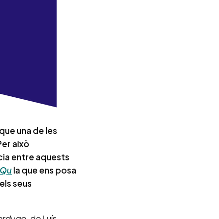
 que una de les
er això
ncia entre aquests
 Qu
la que ens posa
 els seus
verdugo
, de Luís