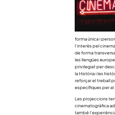
forma única i perso
l’interès pel cinema
de forma transversal
les llengües europe
privilegiat per desc
la Història i les hi
reforçar el treball
específiques per al
Les projeccions tene
cinematogràfica ad
també l’experiència 