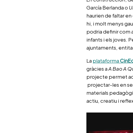
García Berlanda o
U
haurien de faltar en
hi, i molt menys gaud
podria definir com a
infants i els joves.
ajuntaments, entita
La
plataforma
CinE
gràcies a
A Bao A Q
projecte permet acc
projectar-les en se
materials pedagògi
actiu, creatiu i refl