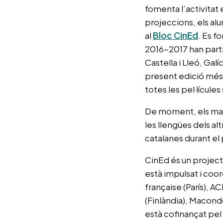
fomenta l’activitat e
projeccions, els al
al
Bloc CinEd
. Es f
2016-2017 han parti
Castella i Lleó, Galí
present edició més 
totes les pel·lícules
De moment, els mate
les llengües dels al
catalanes durant el
CinEd és un projecte
està impulsat i coo
française (París), A
(Finlàndia), Macondo
està cofinançat pe