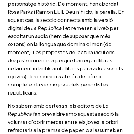
personatge històric. De moment, han abordat
Rosa Parks i Ramon Llull. Déu n’hi do, la parella. En
aquest cas, la secció connecta amb la versió
digital de
La República
i et remeten al
web
per
escoltar un audio (hem de suposar que més
extens) en la llengua que domina el món (de
moment). Les propostes de lectura (aquí ens
despisten una mica perquè barregen llibres
netament infantils amb llibres per a adolescents
o joves) i les incursions al món del còmic
completen la secció jove dels periodistes
republicans.
No sabem amb certesa si els editors de
La
República
fan prevaldre amb aquesta secció la
voluntat d’obrir mercat entre els joves, a priori
refractaris a la premsa de paper, o si assumeixen