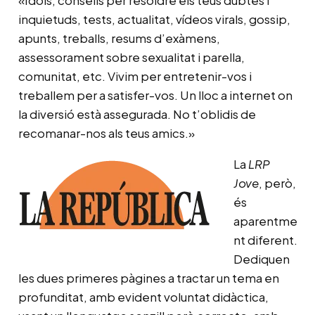
inquietuds, tests, actualitat, vídeos virals, gossip,
apunts, treballs, resums d’exàmens,
assessorament sobre sexualitat i parella,
comunitat, etc. Vivim per entretenir-vos i
treballem per a satisfer-vos. Un lloc a internet on
la diversió està assegurada. No t’oblidis de
recomanar-nos als teus amics.»
La
LRP
Jove
, però,
és
aparentme
nt diferent.
Dediquen
les dues primeres pàgines a tractar un tema en
profunditat, amb evident voluntat didàctica,