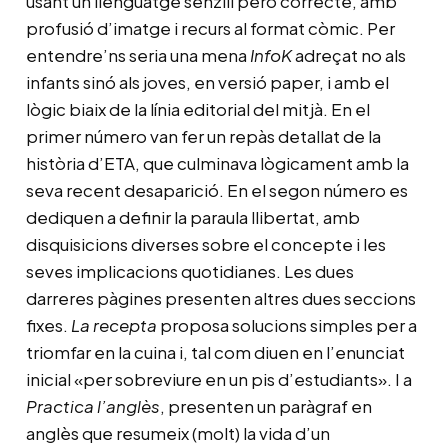
usant un llenguatge senzill però correcte, amb
profusió d’imatge i recurs al format còmic. Per
entendre’ns seria una mena
InfoK
adreçat no als
infants sinó als joves, en versió paper, i amb el
lògic biaix de la línia editorial del mitjà. En el
primer número van fer un repàs detallat de la
història d’ETA, que culminava lògicament amb la
seva recent desaparició. En el segon número es
dediquen a definir la paraula llibertat, amb
disquisicions diverses sobre el concepte i les
seves implicacions quotidianes. Les dues
darreres pàgines presenten altres dues seccions
fixes.
La recepta
proposa solucions simples per a
triomfar en la cuina i, tal com diuen en l’enunciat
inicial «per sobreviure en un pis d’estudiants». I a
Practica l’anglès
, presenten un paràgraf en
anglès que resumeix (molt) la vida d’un