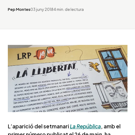
Pep Montes
03 juny 2018
4 min. de lectura
L’aparició del setmanari
La República
, amb el
primer número publicat el 26 de maig, ha