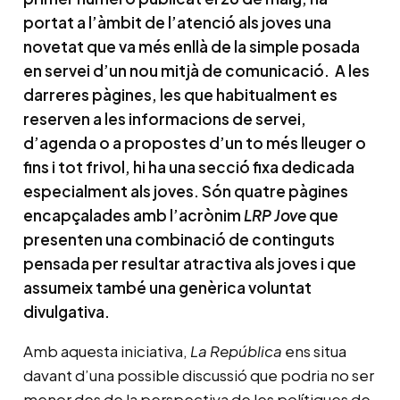
portat a l’àmbit de l’atenció als joves una
novetat que va més enllà de la simple posada
en servei d’un nou mitjà de comunicació. A les
darreres pàgines, les que habitualment es
reserven a les informacions de servei,
d’agenda o a propostes d’un to més lleuger o
fins i tot frivol, hi ha una secció fixa dedicada
especialment als joves. Són quatre pàgines
encapçalades amb l’acrònim
LRP Jove
que
presenten una combinació de continguts
pensada per resultar atractiva als joves i que
assumeix també una genèrica voluntat
divulgativa.
Amb aquesta iniciativa,
La República
ens situa
davant d’una possible discussió que podria no ser
menor des de la perspectiva de les polítiques de