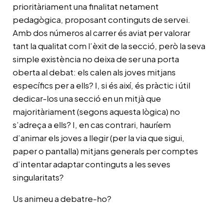
prioritàriament una finalitat netament
pedagògica, proposant continguts de servei.
Amb dos números al carrer és aviat per valorar
tant la qualitat com l’èxit de la secció, però la seva
simple existència no deixa de ser una porta
oberta al debat: els calen als joves mitjans
específics per a ells? I, si és així, és pràctic i útil
dedicar-los una secció en un mitjà que
majoritàriament (segons aquesta lògica) no
s’adreça a ells? I, en cas contrari, hauríem
d’animar els joves a llegir (per la via que sigui,
paper o pantalla) mitjans generals per comptes
d’intentar adaptar continguts a les seves
singularitats?
Us animeu a debatre-ho?