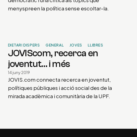
democràtic i una crítica als tòpics que
menyspreen la política sense escoltar-la.
DIETARI DISPERS
GENERAL
JOVES
LLIBRES
JOVIScom, recerca en
joventut… i més
14 juny 2019
JOVIS.com connecta recerca en joventut,
polítiques públiques i acció social des de la
mirada acadèmica i comunitària de la UPF.