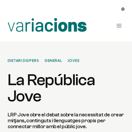
Vés
al
contingut
DIETARI DISPERS
GENERAL
JOVES
La República
Jove
LRP Jove obre el debat sobre la necessitat de crear
mitjans, continguts i llenguatges propis per
connectar millor amb el públic jove.