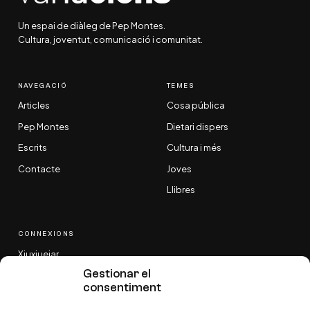
Un espai de diàleg de Pep Montes.
Cultura, joventut, comunicació i comunitat.
NAVEGACIÓ
TEMES
Articles
Cosa pública
Pep Montes
Dietari dispers
Escrits
Cultura i més
Contacte
Joves
Llibres
CONNEXIONS
Xiuxiuejar
Gestionar el
Bluesky
consentiment
X